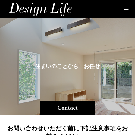
住
ま
い
の
こ
と
な
ら
、
お
任
せ
く
だ
Contact
お問い合わせいただく前に下記注意事項をお